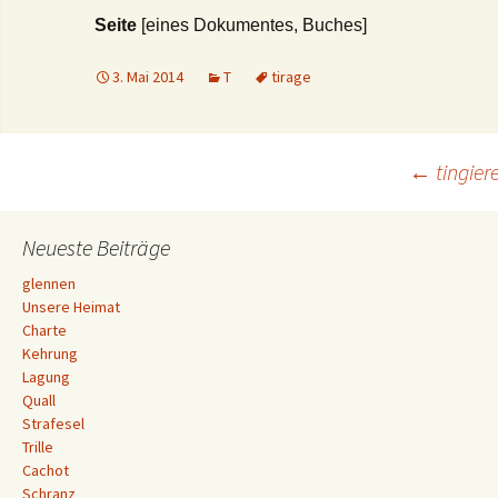
Seite
[eines Dokumentes, Buches]
3. Mai 2014
T
tirage
Beitrags-
←
tingier
Navigation
Neueste Beiträge
glennen
Unsere Heimat
Charte
Kehrung
Lagung
Quall
Strafesel
Trille
Cachot
Schranz