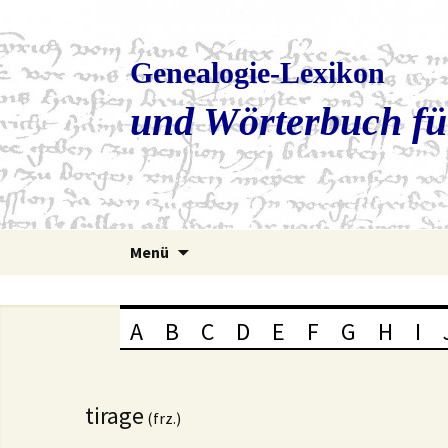
Genealogie-Lexikon
und Wörterbuch fü
Zum
Menü
Inhalt
springen
A
B
C
D
E
F
G
H
I
tirage
(frz.)