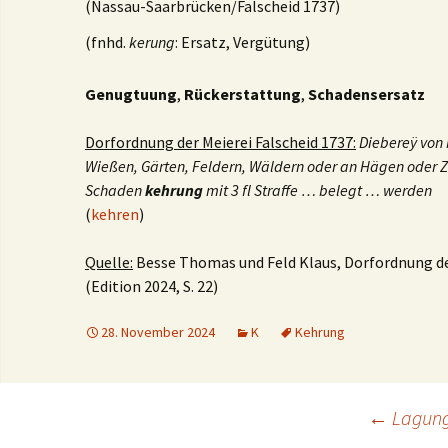
(Nassau-Saarbrücken/Falscheid 1737)
(fnhd.
kerung
: Ersatz, Vergütung)
Genugtuung
,
Rückerstattung
,
Schadensersatz
Dorfordnung der Meierei Falscheid 1737:
Diebereÿ von
Wießen, Gärten, Feldern, Wäldern oder an Hägen oder Z
Schaden
kehrung
mit 3 fl Straffe … belegt … werden
(
kehren
)
Quelle:
Besse Thomas und Feld Klaus, Dorfordnung der
(Edition 2024, S. 22)
28. November 2024
K
Kehrung
Beitrags-
←
Lagun