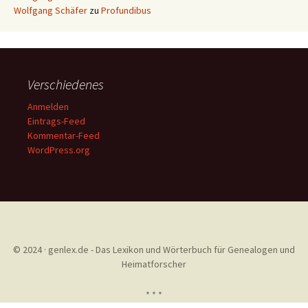
Wolfgang Schäfer
zu
Profundibus
Verschiedenes
Anmelden
Eintrags-Feed
Kommentar-Feed
WordPress.org
© 2024 · genlex.de - Das Lexikon und Wörterbuch für Genealogen und
Heimatforscher
* * *