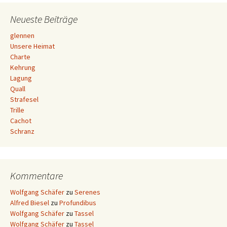
Navigation
Neueste Beiträge
glennen
Unsere Heimat
Charte
Kehrung
Lagung
Quall
Strafesel
Trille
Cachot
Schranz
Kommentare
Wolfgang Schäfer
zu
Serenes
Alfred Biesel
zu
Profundibus
Wolfgang Schäfer
zu
Tassel
Wolfgang Schäfer
zu
Tassel