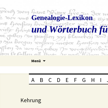
Genealogie-Lexikon
und Wörterbuch fü
Zum
Menü
Inhalt
springen
A
B
C
D
E
F
G
H
I
Kehrung