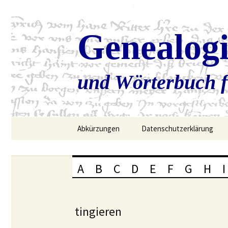
Genealog
und Wörterbuch f
Zum
Abkürzungen
Datenschutzerklärung
Inhalt
springen
A
B
C
D
E
F
G
H
I
tingieren