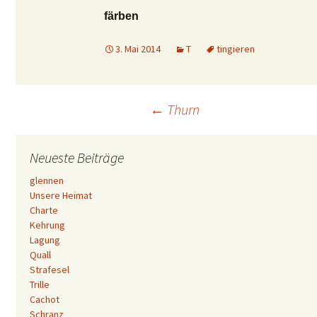
färben
3. Mai 2014
T
tingieren
Beitrags-
←
Thurn
Navigation
Neueste Beiträge
glennen
Unsere Heimat
Charte
Kehrung
Lagung
Quall
Strafesel
Trille
Cachot
Schranz