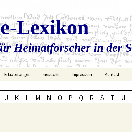
ie-Lexikon
ür Heimatforscher in der 
Erläuterungen
Gesucht
Impressum
Kontakt
J
K
L
M
N
O
P
Q
R
S
T
U