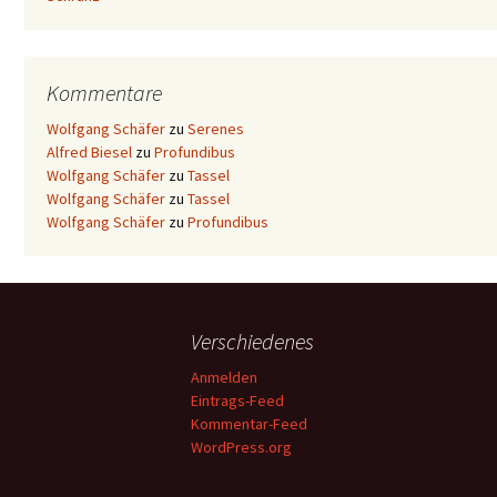
Kommentare
Wolfgang Schäfer
zu
Serenes
Alfred Biesel
zu
Profundibus
Wolfgang Schäfer
zu
Tassel
Wolfgang Schäfer
zu
Tassel
Wolfgang Schäfer
zu
Profundibus
Verschiedenes
Anmelden
Eintrags-Feed
Kommentar-Feed
WordPress.org