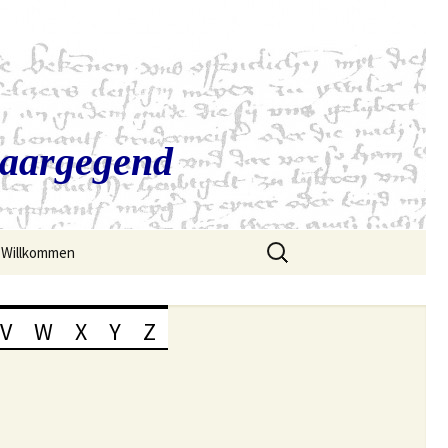
Saargegend
Suchen
Willkommen
nach:
V
W
X
Y
Z