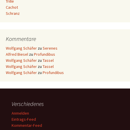
Trille
Cachot
Schranz
Kommentare
Wolfgang Schäfer
zu
Serenes
Alfred Biesel
zu
Profundibus
Wolfgang Schäfer
zu
Tassel
Wolfgang Schäfer
zu
Tassel
Wolfgang Schäfer
zu
Profundibus
Verschiedenes
Anmelden
Eintrags-Feed
Kommentar-Feed