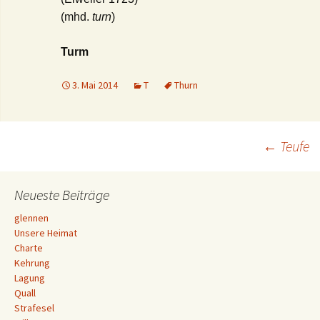
(mhd.
turn
)
Turm
3. Mai 2014
T
Thurn
Beitrags-
←
Teufe
Navigation
Neueste Beiträge
glennen
Unsere Heimat
Charte
Kehrung
Lagung
Quall
Strafesel