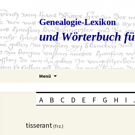
Genealogie-Lexikon
und Wörterbuch fü
Zum
Menü
Inhalt
springen
A
B
C
D
E
F
G
H
I
tisserant
(frz.)