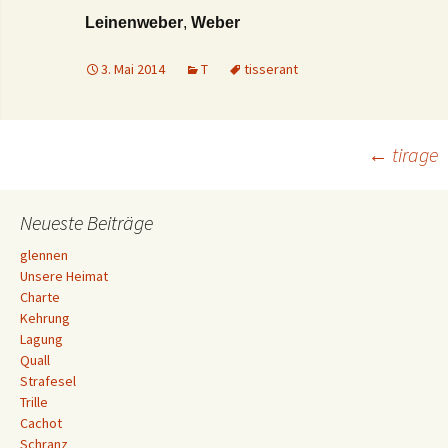
Leinenweber
,
Weber
3. Mai 2014
T
tisserant
Beitrags-
←
tirage
Navigation
Neueste Beiträge
glennen
Unsere Heimat
Charte
Kehrung
Lagung
Quall
Strafesel
Trille
Cachot
Schranz