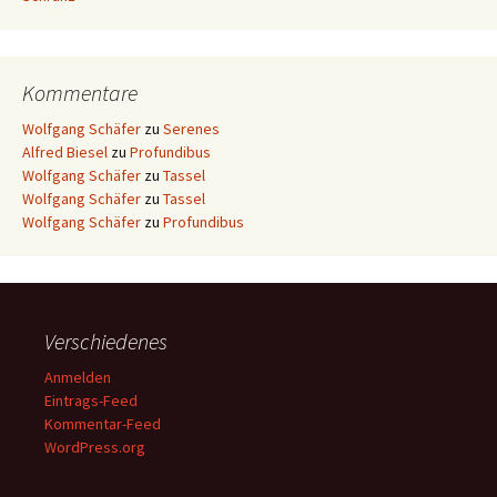
Kommentare
Wolfgang Schäfer
zu
Serenes
Alfred Biesel
zu
Profundibus
Wolfgang Schäfer
zu
Tassel
Wolfgang Schäfer
zu
Tassel
Wolfgang Schäfer
zu
Profundibus
Verschiedenes
Anmelden
Eintrags-Feed
Kommentar-Feed
WordPress.org