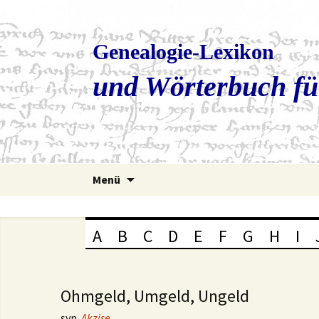
Genealogie-Lexikon
und Wörterbuch fü
Zum
Menü
Inhalt
springen
A
B
C
D
E
F
G
H
I
Ohmgeld, Umgeld, Ungeld
syn.
Akzise