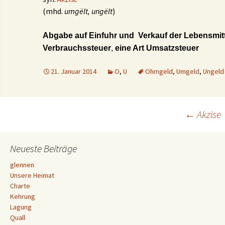
(mhd.
umgëlt, ungëlt
)
Abgabe auf Einfuhr und Verkauf der Lebensmitt
Verbrauchssteuer
,
eine Art Umsatzsteuer
21. Januar 2014
O
,
U
Ohmgeld
,
Umgeld
,
Ungeld
Beitrags-
←
Akzise
Navigation
Neueste Beiträge
glennen
Unsere Heimat
Charte
Kehrung
Lagung
Quall