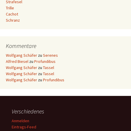
Strafesel
Trille
Cachot
Schranz
Kommentare
Wolfgang Schäfer
zu
Serenes
Alfred Biesel
zu
Profundibus
Wolfgang Schäfer
zu
Tassel
Wolfgang Schäfer
zu
Tassel
Wolfgang Schäfer
zu
Profundibus
Verschiedenes
Anmelden
Eintrags-Feed