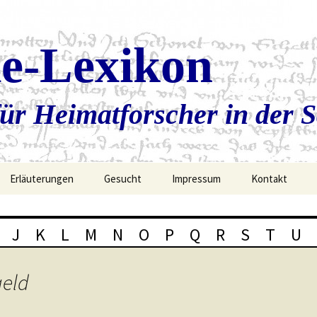
ie-Lexikon
ür Heimatforscher in der 
Erläuterungen
Gesucht
Impressum
Kontakt
J
K
L
M
N
O
P
Q
R
S
T
U
geld