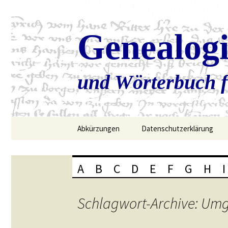
Genealog
und Wörterbuch f
Zum
Abkürzungen
Datenschutzerklärung
Inhalt
springen
A
B
C
D
E
F
G
H
I
Schlagwort-Archive: Um