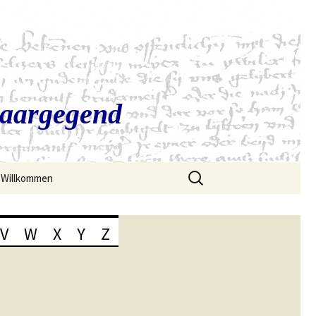
Saargegend
Suchen
Willkommen
nach:
V
W
X
Y
Z