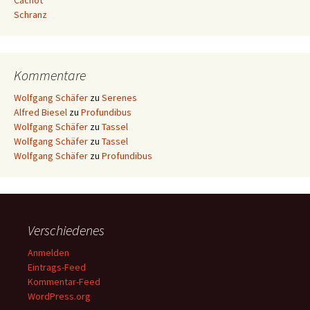
Cachot
Schranz
Kommentare
Wolfgang Schäfer
zu
Serenes
Alfred Biesel
zu
Profundibus
Wolfgang Schäfer
zu
Tassel
Wolfgang Schäfer
zu
Tassel
Wolfgang Schäfer
zu
Profundibus
Verschiedenes
Anmelden
Eintrags-Feed
Kommentar-Feed
WordPress.org