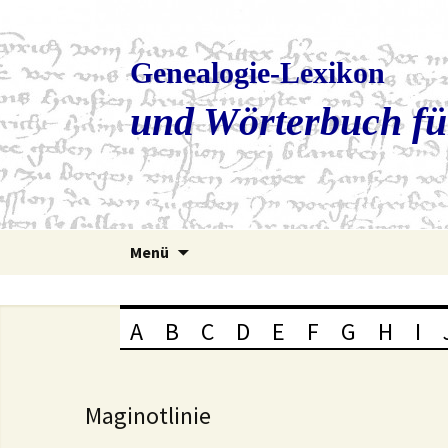
Genealogie-Lexikon
und Wörterbuch fü
Zum
Menü
Inhalt
springen
A
B
C
D
E
F
G
H
I
Maginotlinie