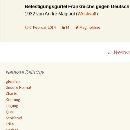
Befestigungsgürtel Frankreichs gegen Deutsch
1932 von André Maginot (
Westwall
)
6. Februar 2014
M
Maginotlinie
Beitrags-
←
Westwa
Navigation
Neueste Beiträge
glennen
Unsere Heimat
Charte
Kehrung
Lagung
Quall
Strafesel
Trille