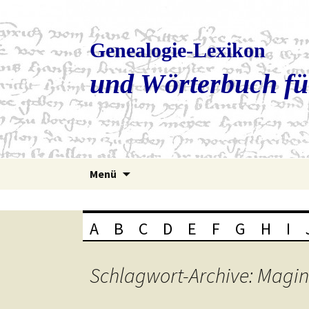
Genealogie-Lexikon
und Wörterbuch fü
Zum
Menü
Inhalt
springen
A
B
C
D
E
F
G
H
I
Schlagwort-Archive: Magin