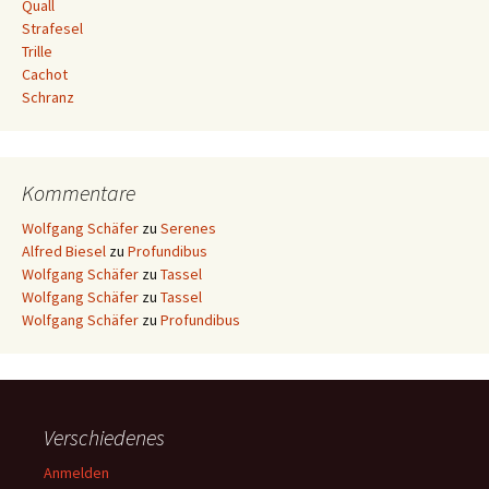
Quall
Strafesel
Trille
Cachot
Schranz
Kommentare
Wolfgang Schäfer
zu
Serenes
Alfred Biesel
zu
Profundibus
Wolfgang Schäfer
zu
Tassel
Wolfgang Schäfer
zu
Tassel
Wolfgang Schäfer
zu
Profundibus
Verschiedenes
Anmelden