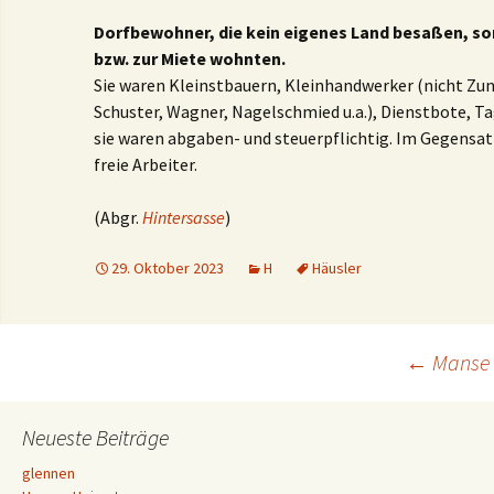
Dorfbewohner, die kein eigenes Land besaßen, son
bzw. zur Miete wohnten.
Sie waren Kleinstbauern, Kleinhandwerker (nicht Zun
Schuster, Wagner, Nagelschmied u.a.), Dienstbote, Ta
sie waren abgaben- und steuerpflichtig. Im Gegensa
freie Arbeiter.
(Abgr.
Hintersasse
)
29. Oktober 2023
H
Häusler
Beitrags-
←
Manse
Navigation
Neueste Beiträge
glennen