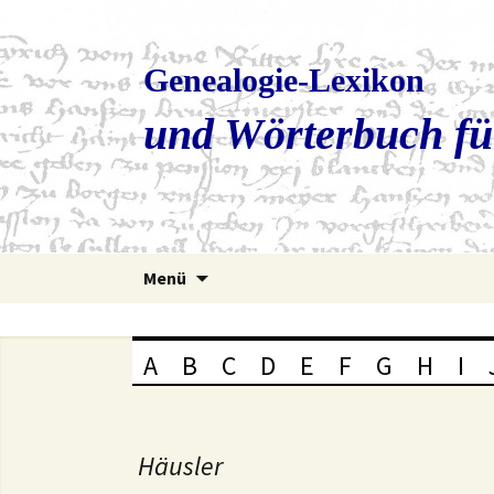
Genealogie-Lexikon
und Wörterbuch fü
Zum
Menü
Inhalt
springen
A
B
C
D
E
F
G
H
I
Häusler