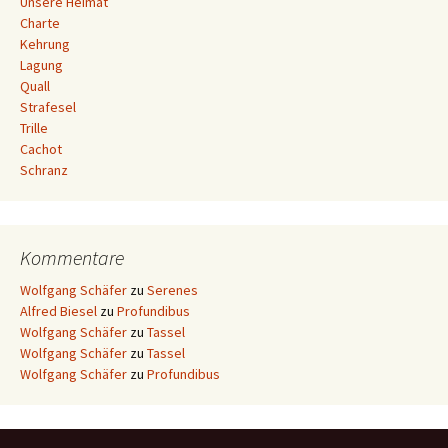
Unsere Heimat
Charte
Kehrung
Lagung
Quall
Strafesel
Trille
Cachot
Schranz
Kommentare
Wolfgang Schäfer
zu
Serenes
Alfred Biesel
zu
Profundibus
Wolfgang Schäfer
zu
Tassel
Wolfgang Schäfer
zu
Tassel
Wolfgang Schäfer
zu
Profundibus