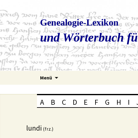
Genealogie-Lexikon
und Wörterbuch fü
Zum
Menü
Inhalt
springen
A
B
C
D
E
F
G
H
I
lundi
(frz.)