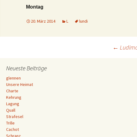
Montag
20. März 2014
L
lundi
Beitrags-
←
Ludimo
Navigation
Neueste Beiträge
glennen
Unsere Heimat
Charte
Kehrung
Lagung
Quall
Strafesel
Trille
Cachot
Schranz