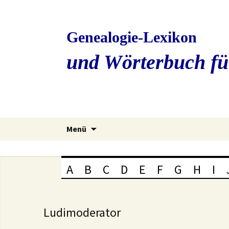
Genealogie-Lexikon
und Wörterbuch fü
Zum
Menü
Inhalt
springen
A
B
C
D
E
F
G
H
I
Ludimoderator