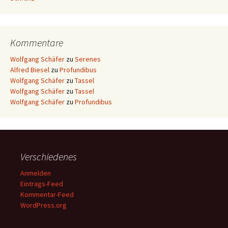
Kommentare
Wolfgang Schäfer
zu
Serenes
Alfred Biesel
zu
Profundibus
Wolfgang Schäfer
zu
Tassel
Wolfgang Schäfer
zu
Tassel
Wolfgang Schäfer
zu
Profundibus
Verschiedenes
Anmelden
Eintrags-Feed
Kommentar-Feed
WordPress.org