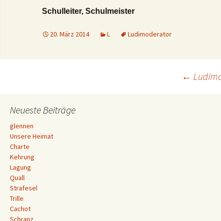
Schulleiter, Schulmeister
20. März 2014
L
Ludimoderator
Beitrags-
←
Ludima
Navigation
Neueste Beiträge
glennen
Unsere Heimat
Charte
Kehrung
Lagung
Quall
Strafesel
Trille
Cachot
Schranz