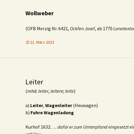
Wollweber
(OFB Merzig Nr. 6421,
Ockfen Josef
, ab 1770
Lanatextor
21. März 2023
Leiter
(mhd.
leiter
,
leitere
;
leite
)
a)
Leiter
,
Wagenleiter
(Heuwagen)
b)
Fuhre
Wagenladung
Kurhof 1632:
… dafür er zum Umterpfand eingesetzt ein