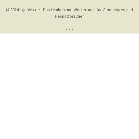
© 2024 · genlex.de - Das Lexikon und Wörterbuch für Genealogen und
Heimatforscher
* * *