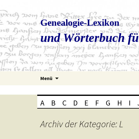
Genealogie-Lexikon
und Wörterbuch fü
Zum
Menü
Inhalt
springen
A
B
C
D
E
F
G
H
I
Archiv der Kategorie: L