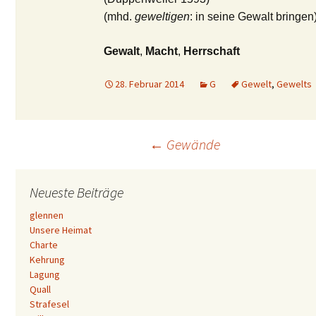
(mhd.
geweltigen
: in seine Gewalt bringen
Gewalt
,
Macht
,
Herrschaft
28. Februar 2014
G
Gewelt
,
Gewelts
Beitrags-
←
Gewände
Navigation
Neueste Beiträge
glennen
Unsere Heimat
Charte
Kehrung
Lagung
Quall
Strafesel