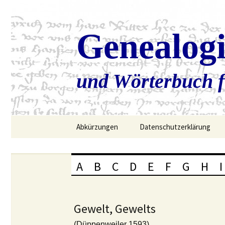
Genealog
und Wörterbuch f
Zum
Abkürzungen
Datenschutzerklärung
Inhalt
springen
A
B
C
D
E
F
G
H
I
Gewelt, Gewelts
(Düppenweiler 1593)