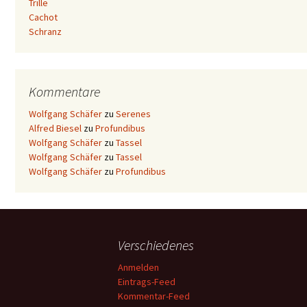
Trille
Cachot
Schranz
Kommentare
Wolfgang Schäfer
zu
Serenes
Alfred Biesel
zu
Profundibus
Wolfgang Schäfer
zu
Tassel
Wolfgang Schäfer
zu
Tassel
Wolfgang Schäfer
zu
Profundibus
Verschiedenes
Anmelden
Eintrags-Feed
Kommentar-Feed