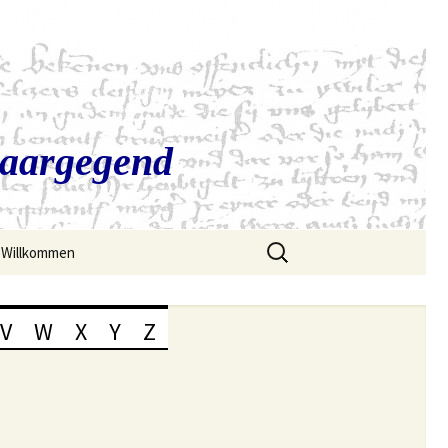
Saargegend
Suchen
Willkommen
nach:
V
W
X
Y
Z