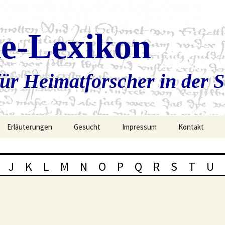
ie-Lexikon
ür Heimatforscher in der 
Erläuterungen
Gesucht
Impressum
Kontakt
J
K
L
M
N
O
P
Q
R
S
T
U