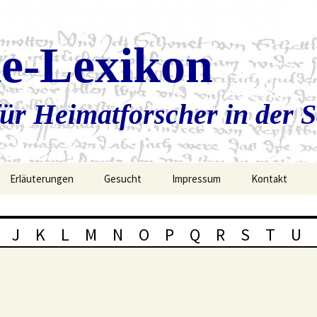
ie-Lexikon
ür Heimatforscher in der 
Erläuterungen
Gesucht
Impressum
Kontakt
J
K
L
M
N
O
P
Q
R
S
T
U