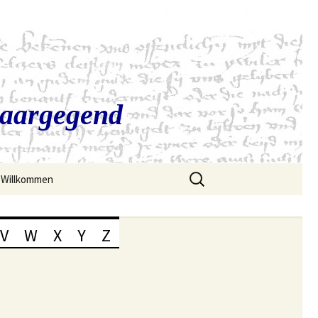
Saargegend
Suchen
Willkommen
nach:
V
W
X
Y
Z