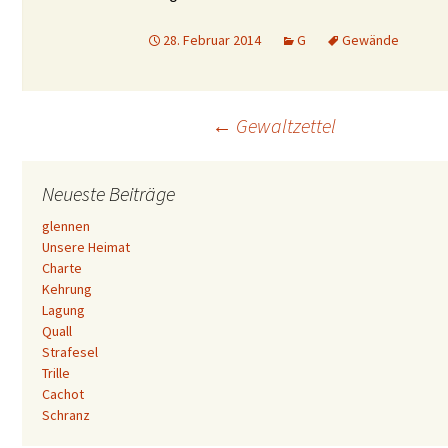
28. Februar 2014
G
Gewände
Beitrags-
←
Gewaltzettel
Navigation
Neueste Beiträge
glennen
Unsere Heimat
Charte
Kehrung
Lagung
Quall
Strafesel
Trille
Cachot
Schranz