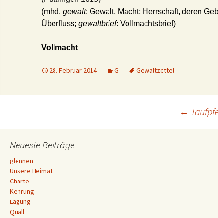
(mhd.
gewalt
: Gewalt, Macht; Herrschaft, deren Geb
Überfluss;
gewaltbrief
: Vollmachtsbrief)
Vollmacht
28. Februar 2014
G
Gewaltzettel
Beitrags-
←
Taufpfe
Navigation
Neueste Beiträge
glennen
Unsere Heimat
Charte
Kehrung
Lagung
Quall