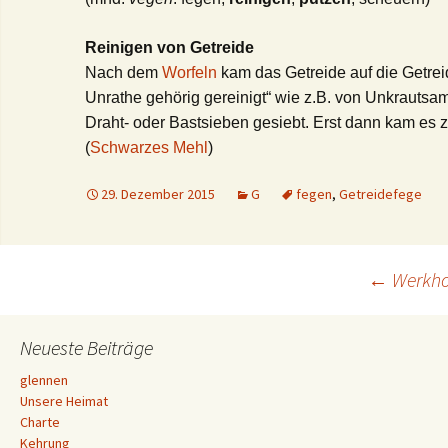
Reinigen von Getreide
Nach dem
Worfeln
kam das Getreide auf die Getre
Unrathe gehörig gereinigt“ wie z.B. von Unkrautsa
Draht- oder Bastsieben gesiebt. Erst dann kam es 
(
Schwarzes Mehl
)
29. Dezember 2015
G
fegen
,
Getreidefege
Beitrags-
←
Werkho
Navigation
Neueste Beiträge
glennen
Unsere Heimat
Charte
Kehrung