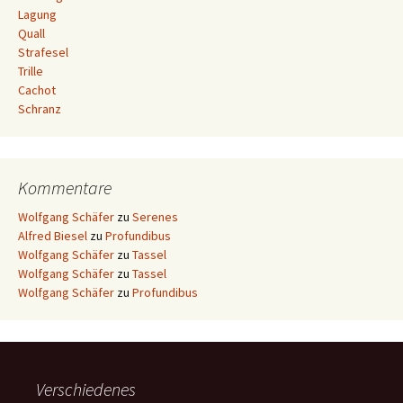
Lagung
Quall
Strafesel
Trille
Cachot
Schranz
Kommentare
Wolfgang Schäfer
zu
Serenes
Alfred Biesel
zu
Profundibus
Wolfgang Schäfer
zu
Tassel
Wolfgang Schäfer
zu
Tassel
Wolfgang Schäfer
zu
Profundibus
Verschiedenes