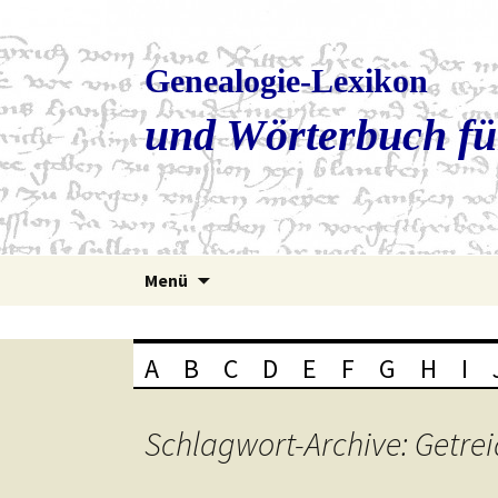
Genealogie-Lexikon
und Wörterbuch fü
Zum
Menü
Inhalt
springen
A
B
C
D
E
F
G
H
I
Schlagwort-Archive: Getre