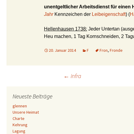
unentgeltlicher Arbeitsdienst für einen 
Jahr
Kennzeichen der
Leibeigenschaft
) (
H
Hellenhausen 1738:
Jeder Untertan (ausg
Heu machen, 1 Tag Kornschneiden, 2 Tag
20. Januar 2014
F
Fron
,
Fronde
Beitrags-
←
infra
Navigation
Neueste Beiträge
glennen
Unsere Heimat
Charte
Kehrung
Lagung