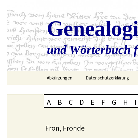
Genealog
und Wörterbuch f
Zum
Abkürzungen
Datenschutzerklärung
Inhalt
springen
A
B
C
D
E
F
G
H
I
Fron, Fronde