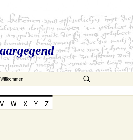
Saargegend
Suchen
Willkommen
nach:
V
W
X
Y
Z