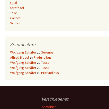
Quall
Strafesel
Trille
Cachot
Schranz
Kommentare
Wolfgang Schäfer
zu
Serenes
Alfred Biesel
zu
Profundibus
Wolfgang Schäfer
zu
Tassel
Wolfgang Schäfer
zu
Tassel
Wolfgang Schäfer
zu
Profundibus
Verschiedenes
Anmelden