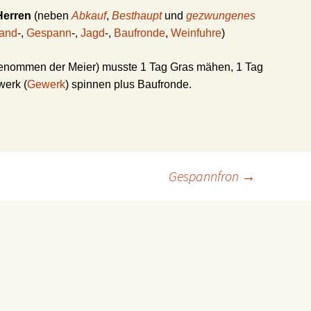
Herren
(neben
Abkauf
,
Besthaupt
und
gezwungenes
and
-,
Gespann
-,
Jagd
-,
Baufronde
,
Weinfuhre
)
enommen der Meier) musste 1 Tag Gras mähen, 1 Tag
werk (
Gewerk
) spinnen plus Baufronde.
Gespannfron
→