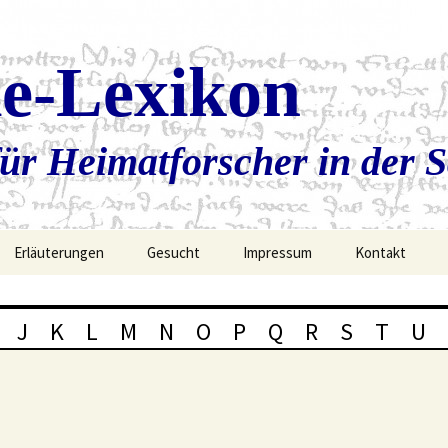
ie-Lexikon
ür Heimatforscher in der 
Erläuterungen
Gesucht
Impressum
Kontakt
J
K
L
M
N
O
P
Q
R
S
T
U