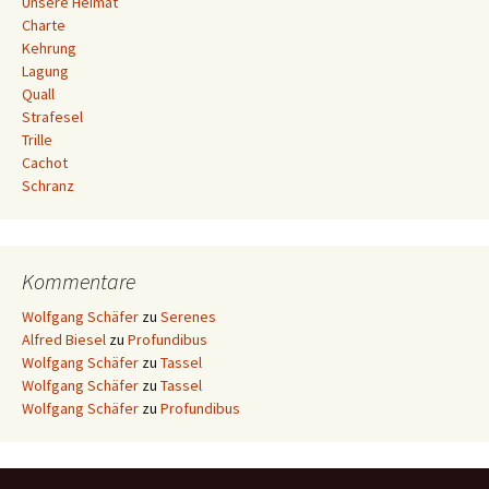
Unsere Heimat
Charte
Kehrung
Lagung
Quall
Strafesel
Trille
Cachot
Schranz
Kommentare
Wolfgang Schäfer
zu
Serenes
Alfred Biesel
zu
Profundibus
Wolfgang Schäfer
zu
Tassel
Wolfgang Schäfer
zu
Tassel
Wolfgang Schäfer
zu
Profundibus