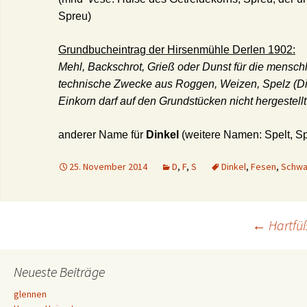
Spreu)
Grundbucheintrag der Hirsenmühle Derlen 1902:
Mehl, Backschrot, Grieß oder Dunst für die mensch
technische Zwecke aus Roggen, Weizen, Spelz (D
Einkorn darf auf den Grundstücken nicht hergestell
anderer Name für
Dinkel
(weitere Namen: Spelt, S
25. November 2014
D
,
F
,
S
Dinkel
,
Fesen
,
Schwa
Beitrags-
←
Hartfüß
Navigation
Neueste Beiträge
glennen