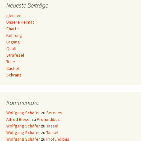
Neueste Beiträge
glennen
Unsere Heimat
Charte
Kehrung
Lagung
Quall
Strafesel
Trille
Cachot
Schranz
Kommentare
Wolfgang Schäfer
zu
Serenes
Alfred Biesel
zu
Profundibus
Wolfgang Schäfer
zu
Tassel
Wolfgang Schäfer
zu
Tassel
Wolfgang Schäfer
zu
Profundibus