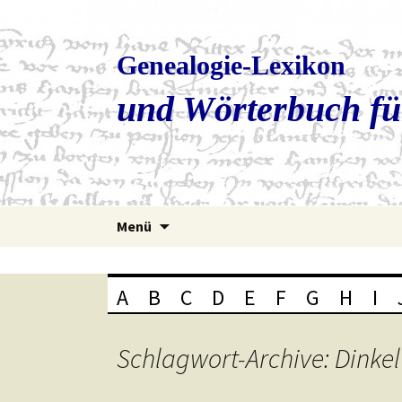
Genealogie-Lexikon
und Wörterbuch fü
Zum
Menü
Inhalt
springen
A
B
C
D
E
F
G
H
I
Schlagwort-Archive: Dinkel