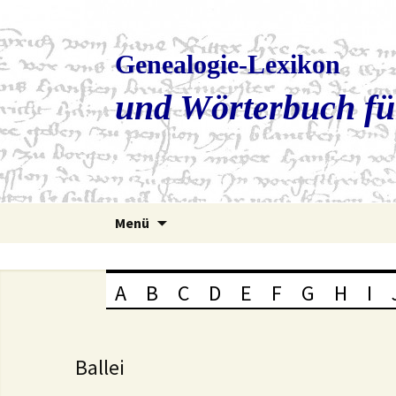
Genealogie-Lexikon
und Wörterbuch fü
Zum
Menü
Inhalt
springen
A
B
C
D
E
F
G
H
I
Ballei