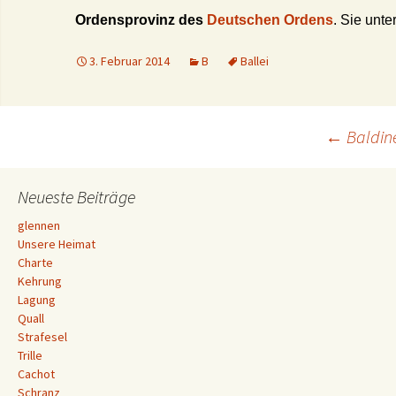
Ordensprovinz des
Deutschen Ordens
. Sie unte
3. Februar 2014
B
Ballei
Beitrags-
←
Baldi
Navigation
Neueste Beiträge
glennen
Unsere Heimat
Charte
Kehrung
Lagung
Quall
Strafesel
Trille
Cachot
Schranz