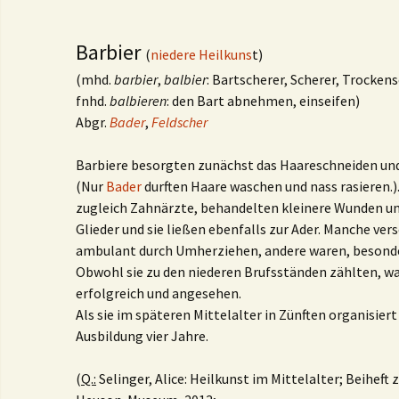
Barbier
(
niedere Heilkuns
t)
(mhd.
barbier
,
balbier
: Bartscherer, Scherer, Trockens
fnhd.
balbieren
: den Bart abnehmen, einseifen)
Abgr.
Bader
,
Feldscher
Barbiere besorgten zunächst das Haareschneiden und
(Nur
Bader
durften Haare waschen und nass rasieren.)
zugleich Zahnärzte, behandelten kleinere Wunden u
Glieder und sie ließen ebenfalls zur Ader. Manche ve
ambulant durch Umherziehen, andere waren, besonder
Obwohl sie zu den niederen Brufsständen zählten, w
erfolgreich und angesehen.
Als sie im späteren Mittelalter in Zünften organisiert
Ausbildung vier Jahre.
(
Q.:
Selinger, Alice: Heilkunst im Mittelalter; Beiheft