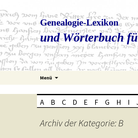
Genealogie-Lexikon
und Wörterbuch fü
Zum
Menü
Inhalt
springen
A
B
C
D
E
F
G
H
I
Archiv der Kategorie: B