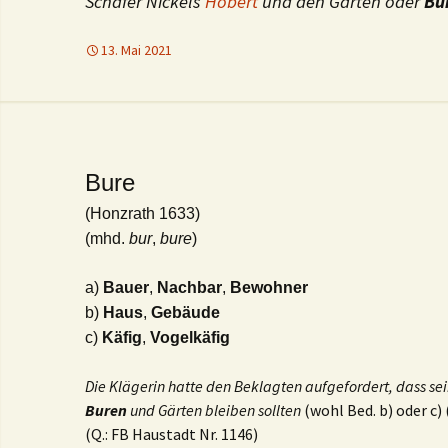
Schäfer Nickels
Hobert
und den Garten oder
Bu
13. Mai 2021
Bure
(Honzrath 1633)
(mhd.
bur
,
bure
)
a)
Bauer
,
Nachbar
,
Bewohner
b)
Haus
,
Gebäude
c)
Käfig
,
Vogelkäfig
Die Klägerin hatte den Beklagten aufgefordert, dass se
Buren
und Gärten bleiben sollten
(wohl Bed. b) oder c)
(Q.: FB Haustadt Nr. 1146)