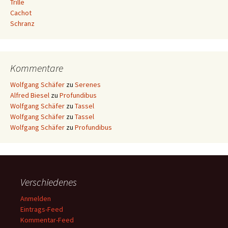
Trille
Cachot
Schranz
Kommentare
Wolfgang Schäfer
zu
Serenes
Alfred Biesel
zu
Profundibus
Wolfgang Schäfer
zu
Tassel
Wolfgang Schäfer
zu
Tassel
Wolfgang Schäfer
zu
Profundibus
Verschiedenes
Anmelden
Eintrags-Feed
Kommentar-Feed