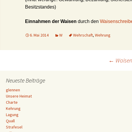
Besitzstandes)
Einnahmen der Waisen
durch den
Waisenschreib
6. Mai 2014
W
Wehrschaft
,
Wehrung
Beitrags-
←
Waisen
Navigation
Neueste Beiträge
glennen
Unsere Heimat
Charte
Kehrung
Lagung
Quall
Strafesel