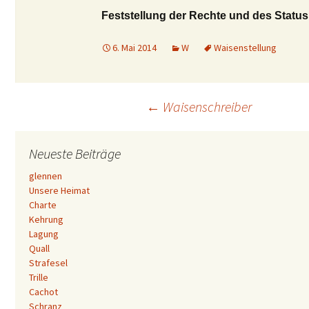
Feststellung der Rechte und des Status
6. Mai 2014
W
Waisenstellung
Beitrags-
←
Waisenschreiber
Navigation
Neueste Beiträge
glennen
Unsere Heimat
Charte
Kehrung
Lagung
Quall
Strafesel
Trille
Cachot
Schranz