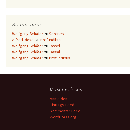
Kommentare
Wolfgang Schäfer
zu
Serenes
Alfred Biesel
zu
Profundibus
Wolfgang Schäfer
zu
Tassel
Wolfgang Schäfer
zu
Tassel
Wolfgang Schäfer
zu
Profundibus
Verschiedenes
Anmelden
Eintrags-Feed
Kommentar-Feed
WordPress.org