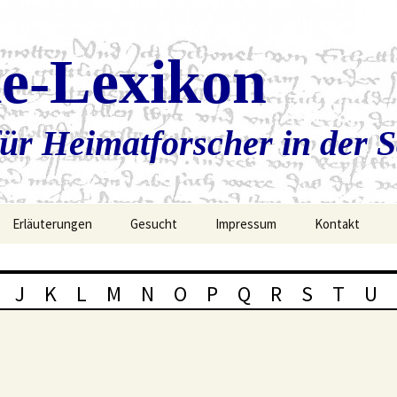
ie-Lexikon
ür Heimatforscher in der 
Erläuterungen
Gesucht
Impressum
Kontakt
J
K
L
M
N
O
P
Q
R
S
T
U