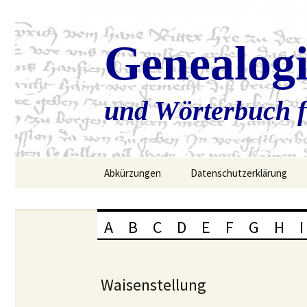
Genealog
und Wörterbuch f
Zum
Abkürzungen
Datenschutzerklärung
Inhalt
springen
A
B
C
D
E
F
G
H
I
Waisenstellung