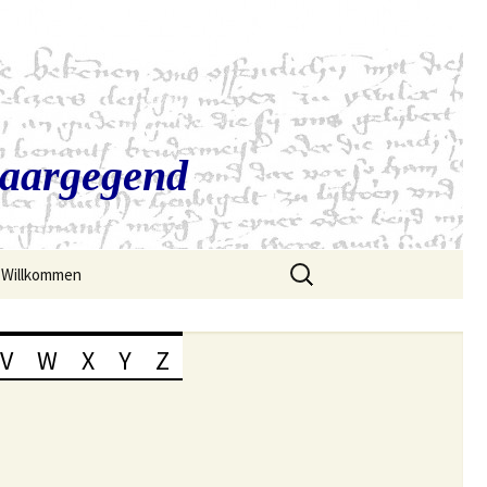
Saargegend
Suchen
Willkommen
nach:
V
W
X
Y
Z