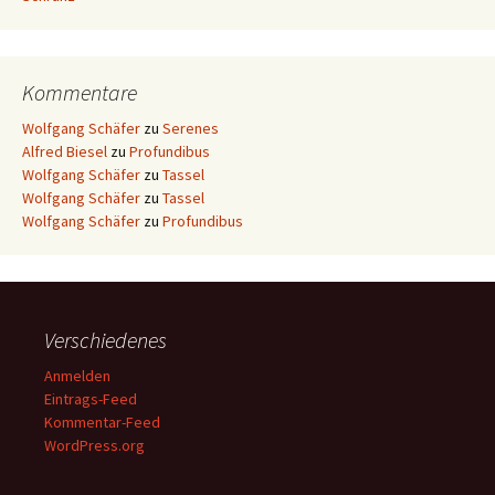
Kommentare
Wolfgang Schäfer
zu
Serenes
Alfred Biesel
zu
Profundibus
Wolfgang Schäfer
zu
Tassel
Wolfgang Schäfer
zu
Tassel
Wolfgang Schäfer
zu
Profundibus
Verschiedenes
Anmelden
Eintrags-Feed
Kommentar-Feed
WordPress.org