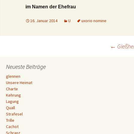
im Namen der Ehefrau
16. Januar 2014
U
uxorio nomine
Beitrags-
←
Gießhei
Navigation
Neueste Beiträge
glennen
Unsere Heimat
Charte
Kehrung
Lagung
Quall
Strafesel
Trille
Cachot
Schranz