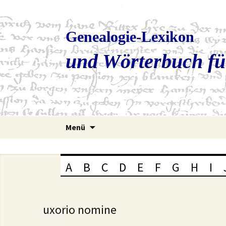
Genealogie-Lexikon
und Wörterbuch fü
Zum
Menü
Inhalt
springen
A
B
C
D
E
F
G
H
I
uxorio nomine