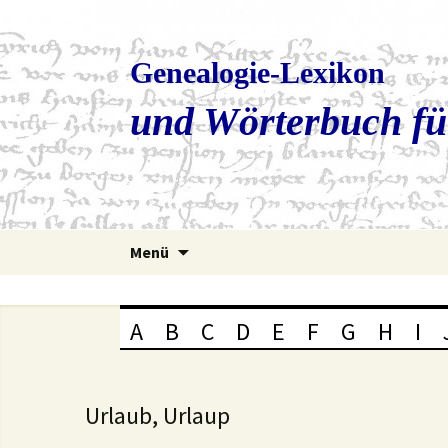
Genealogie-Lexikon
und Wörterbuch fü
Zum
Menü
Inhalt
springen
A
B
C
D
E
F
G
H
I
Urlaub, Urlaup