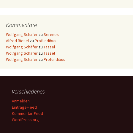
Kommentare
Wolfgang Schäfer
zu
Serenes
Alfred Biesel
zu
Profundibus
Wolfgang Schäfer
zu
Tassel
Wolfgang Schäfer
zu
Tassel
Wolfgang Schäfer
zu
Profundibus
Verschiedenes
Anmelden
Eintrags-Feed
Kommentar-Feed
WordPress.org