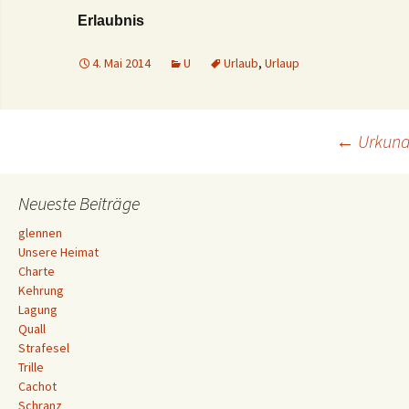
Erlaubnis
4. Mai 2014
U
Urlaub
,
Urlaup
Beitrags-
←
Urkund
Navigation
Neueste Beiträge
glennen
Unsere Heimat
Charte
Kehrung
Lagung
Quall
Strafesel
Trille
Cachot
Schranz