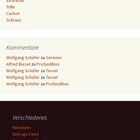
Strafesel
Trille
Cachot
Schranz
Kommentare
Wolfgang Schäfer
zu
Serenes
Alfred Biesel
zu
Profundibus
Wolfgang Schäfer
zu
Tassel
Wolfgang Schäfer
zu
Tassel
Wolfgang Schäfer
zu
Profundibus
Verschiedenes
Anmelden
Eintrags-Feed