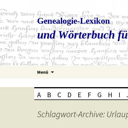
Genealogie-Lexikon
und Wörterbuch fü
Zum
Menü
Inhalt
springen
A
B
C
D
E
F
G
H
I
Schlagwort-Archive: Urlau