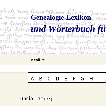
Genealogie-Lexikon
und Wörterbuch fü
Zum
Menü
Inhalt
springen
A
B
C
D
E
F
G
H
I
uncia, -ae
(lat.)