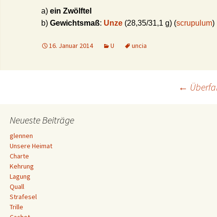
a)
ein Zwölftel
b)
Gewichtsmaß
:
Unze
(28,35/31,1 g) (
scrupulum
)
16. Januar 2014
U
uncia
Beitrags-
←
Überfal
Navigation
Neueste Beiträge
glennen
Unsere Heimat
Charte
Kehrung
Lagung
Quall
Strafesel
Trille