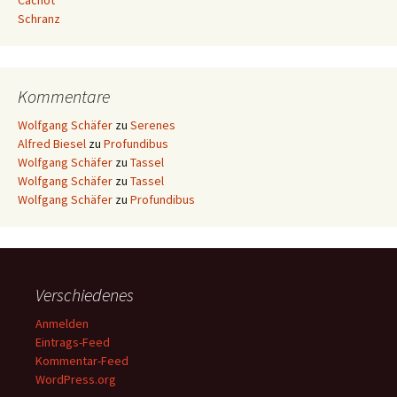
Cachot
Schranz
Kommentare
Wolfgang Schäfer
zu
Serenes
Alfred Biesel
zu
Profundibus
Wolfgang Schäfer
zu
Tassel
Wolfgang Schäfer
zu
Tassel
Wolfgang Schäfer
zu
Profundibus
Verschiedenes
Anmelden
Eintrags-Feed
Kommentar-Feed
WordPress.org