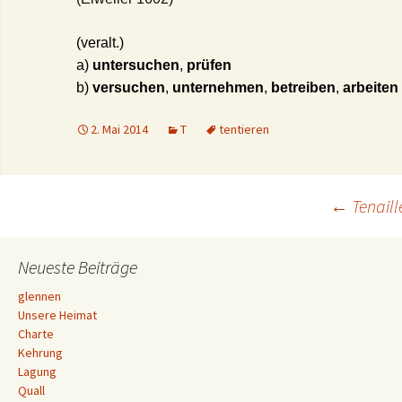
(veralt.)
a)
untersuchen
,
prüfen
b)
versuchen
,
unternehmen
,
betreiben
,
arbeiten
2. Mai 2014
T
tentieren
Beitrags-
←
Tenaill
Navigation
Neueste Beiträge
glennen
Unsere Heimat
Charte
Kehrung
Lagung
Quall