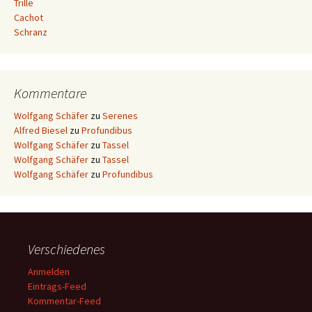
Trille
Cachot
Schranz
Kommentare
Wolfgang Schäfer
zu
Serenes
Alfred Biesel
zu
Profundibus
Wolfgang Schäfer
zu
Tassel
Wolfgang Schäfer
zu
Tassel
Wolfgang Schäfer
zu
Profundibus
Verschiedenes
Anmelden
Eintrags-Feed
Kommentar-Feed