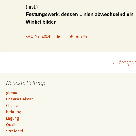
(hist.)
Festungswerk, dessen Linien abwechselnd ein
Winkel bilden
2. Mai 2014
T
Tenaille
Beitrags-
←
tempu
Navigation
Neueste Beiträge
glennen
Unsere Heimat
Charte
Kehrung
Lagung
Quall
Strafesel