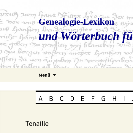
Genealogie-Lexikon
und Wörterbuch fü
Zum
Menü
Inhalt
springen
A
B
C
D
E
F
G
H
I
Tenaille