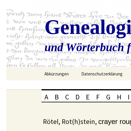
Genealog
und Wörterbuch f
Zum
Abkürzungen
Datenschutzerklärung
Inhalt
springen
A
B
C
D
E
F
G
H
I
Rötel, Rot(h)stein,
crayer rou