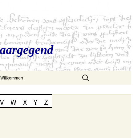
Saargegend
Suchen
Willkommen
nach:
V
W
X
Y
Z