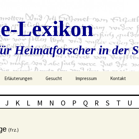
ie-Lexikon
ür Heimatforscher in der 
Erläuterungen
Gesucht
Impressum
Kontakt
J
K
L
M
N
O
P
Q
R
S
T
U
ge
(frz.)