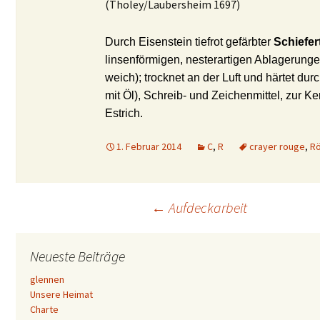
(Tholey/Laubersheim 1697)
Durch Eisenstein tiefrot gefärbter
Schiefer
linsenförmigen, nesterartigen Ablagerunge
weich); trocknet an der Luft und härtet dur
mit Öl), Schreib- und Zeichenmittel, zur 
Estrich.
1. Februar 2014
C
,
R
crayer rouge
,
Rö
Beitrags-
←
Aufdeckarbeit
Navigation
Neueste Beiträge
glennen
Unsere Heimat
Charte