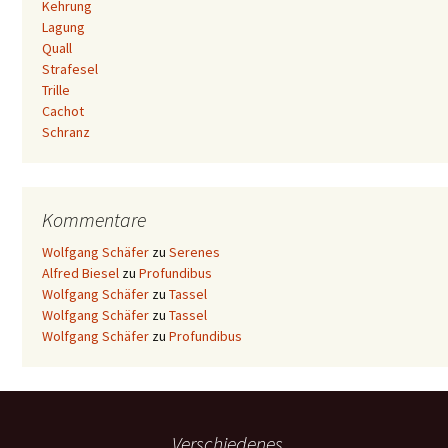
Kehrung
Lagung
Quall
Strafesel
Trille
Cachot
Schranz
Kommentare
Wolfgang Schäfer
zu
Serenes
Alfred Biesel
zu
Profundibus
Wolfgang Schäfer
zu
Tassel
Wolfgang Schäfer
zu
Tassel
Wolfgang Schäfer
zu
Profundibus
Verschiedenes