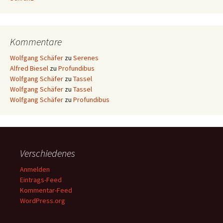
Kommentare
Wolfgang Schäfer
zu
Serenes
Alfred Biesel
zu
Profundibus
Wolfgang Schäfer
zu
Tassel
Wolfgang Schäfer
zu
Tassel
Wolfgang Schäfer
zu
Profundibus
Verschiedenes
Anmelden
Eintrags-Feed
Kommentar-Feed
WordPress.org