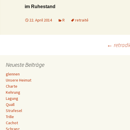
im Ruhestand
22. April 2014
R
retraité
Beitrags-
←
retradi
Navigation
Neueste Beiträge
glennen
Unsere Heimat
Charte
Kehrung
Lagung
Quall
Strafesel
Trille
Cachot
Schranz