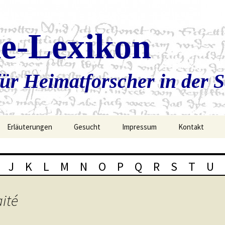
ie-Lexikon
ür Heimatforscher in der 
Erläuterungen
Gesucht
Impressum
Kontakt
J
K
L
M
N
O
P
Q
R
S
T
U
aité