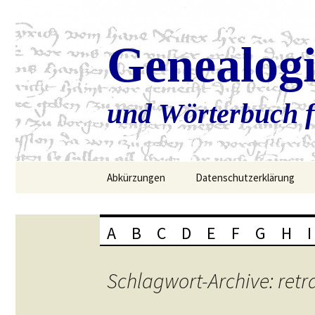
Genealog
und Wörterbuch f
Zum
Abkürzungen
Datenschutzerklärung
Inhalt
springen
A
B
C
D
E
F
G
H
I
Schlagwort-Archive: retr