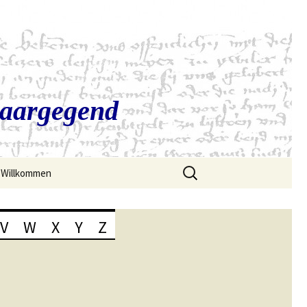
Saargegend
Suchen
Willkommen
nach:
V
W
X
Y
Z