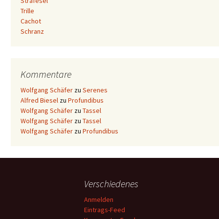
Strafesel
Trille
Cachot
Schranz
Kommentare
Wolfgang Schäfer
zu
Serenes
Alfred Biesel
zu
Profundibus
Wolfgang Schäfer
zu
Tassel
Wolfgang Schäfer
zu
Tassel
Wolfgang Schäfer
zu
Profundibus
Verschiedenes
Anmelden
Eintrags-Feed