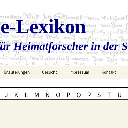
ie-Lexikon
ür Heimatforscher in der 
Erläuterungen
Gesucht
Impressum
Kontakt
J
K
L
M
N
O
P
Q
R
S
T
U