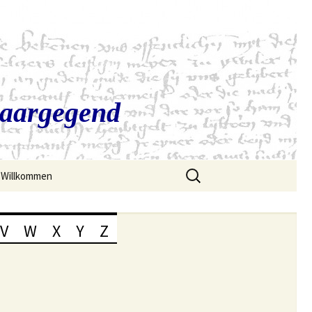
Saargegend
Suchen
Willkommen
nach:
V
W
X
Y
Z