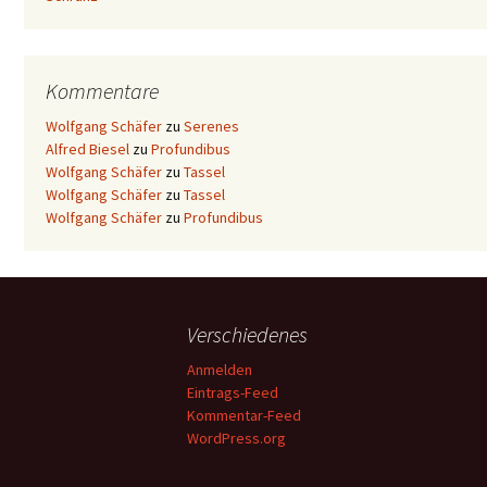
Kommentare
Wolfgang Schäfer
zu
Serenes
Alfred Biesel
zu
Profundibus
Wolfgang Schäfer
zu
Tassel
Wolfgang Schäfer
zu
Tassel
Wolfgang Schäfer
zu
Profundibus
Verschiedenes
Anmelden
Eintrags-Feed
Kommentar-Feed
WordPress.org