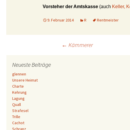
Vorsteher der Amtskasse
(auch
Keller, K
9. Februar 2014
R
Rentmeister
Beitrags-
←
Kämmerer
Navigation
Neueste Beiträge
glennen
Unsere Heimat
Charte
Kehrung
Lagung
Quall
Strafesel
Trille
Cachot
Schranz