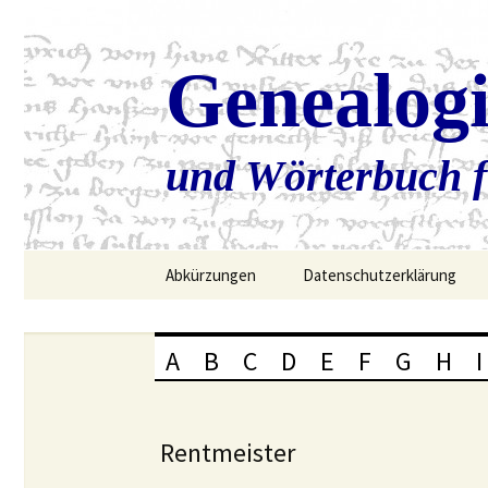
Genealog
und Wörterbuch f
Zum
Abkürzungen
Datenschutzerklärung
Inhalt
springen
A
B
C
D
E
F
G
H
I
Rentmeister