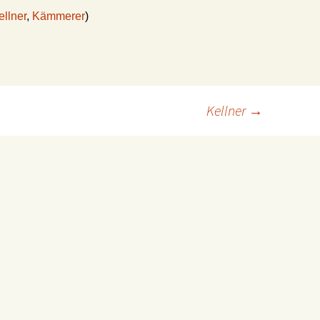
ellner
,
Kämmerer
)
Kellner
→