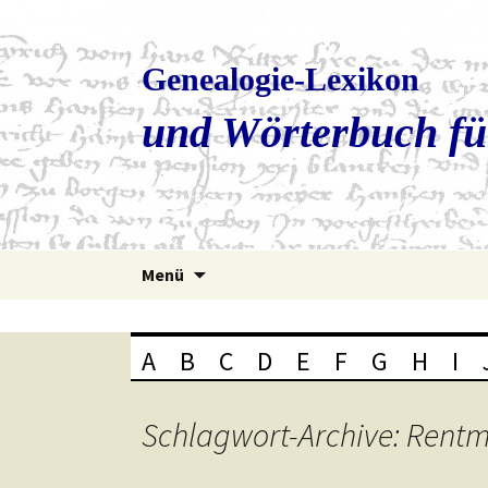
Genealogie-Lexikon
und Wörterbuch fü
Zum
Menü
Inhalt
springen
A
B
C
D
E
F
G
H
I
Schlagwort-Archive: Rentm