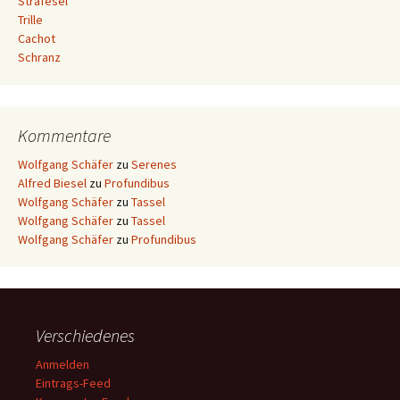
Strafesel
Trille
Cachot
Schranz
Kommentare
Wolfgang Schäfer
zu
Serenes
Alfred Biesel
zu
Profundibus
Wolfgang Schäfer
zu
Tassel
Wolfgang Schäfer
zu
Tassel
Wolfgang Schäfer
zu
Profundibus
Verschiedenes
Anmelden
Eintrags-Feed