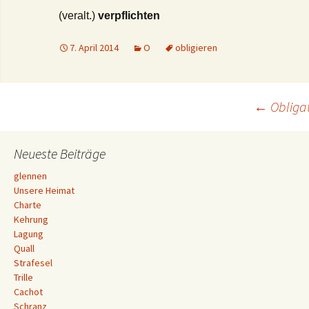
(veralt.)
verpflichten
7. April 2014
O
obligieren
Beitrags-
←
Obliga
Navigation
Neueste Beiträge
glennen
Unsere Heimat
Charte
Kehrung
Lagung
Quall
Strafesel
Trille
Cachot
Schranz