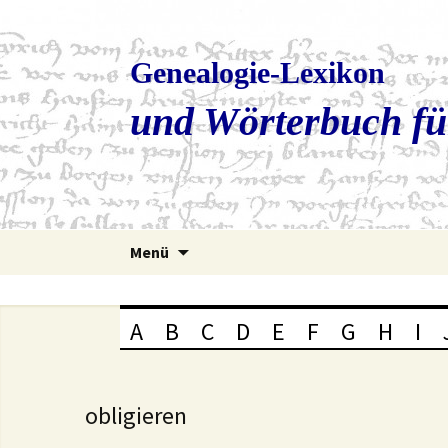
Genealogie-Lexikon
und Wörterbuch fü
Zum
Menü
Inhalt
springen
A
B
C
D
E
F
G
H
I
obligieren