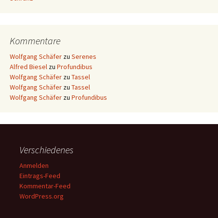
Kommentare
Wolfgang Schäfer
zu
Serenes
Alfred Biesel
zu
Profundibus
Wolfgang Schäfer
zu
Tassel
Wolfgang Schäfer
zu
Tassel
Wolfgang Schäfer
zu
Profundibus
Verschiedenes
Anmelden
Eintrags-Feed
Kommentar-Feed
WordPress.org