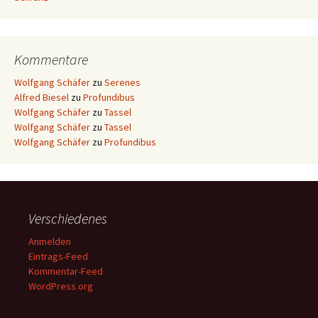
Kommentare
Wolfgang Schäfer
zu
Serenes
Alfred Biesel
zu
Profundibus
Wolfgang Schäfer
zu
Tassel
Wolfgang Schäfer
zu
Tassel
Wolfgang Schäfer
zu
Profundibus
Verschiedenes
Anmelden
Eintrags-Feed
Kommentar-Feed
WordPress.org