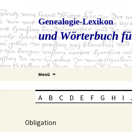
Genealogie-Lexikon
und Wörterbuch fü
Zum
Menü
Inhalt
springen
A
B
C
D
E
F
G
H
I
Obligation