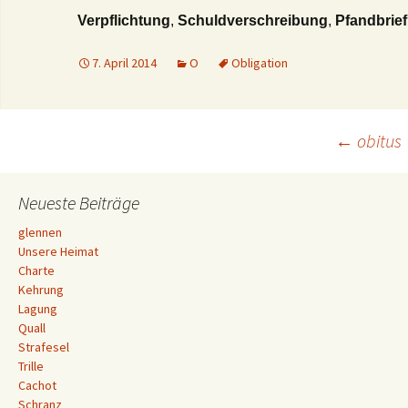
Verpflichtung
,
Schuldverschreibung
,
Pfandbrief
7. April 2014
O
Obligation
Beitrags-
←
obitus
Navigation
Neueste Beiträge
glennen
Unsere Heimat
Charte
Kehrung
Lagung
Quall
Strafesel
Trille
Cachot
Schranz