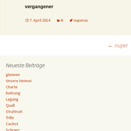
vergangener
7. April 2014
N
nuperus
Beitrags-
←
nuper
Navigation
Neueste Beiträge
glennen
Unsere Heimat
Charte
Kehrung
Lagung
Quall
Strafesel
Trille
Cachot
Schranz