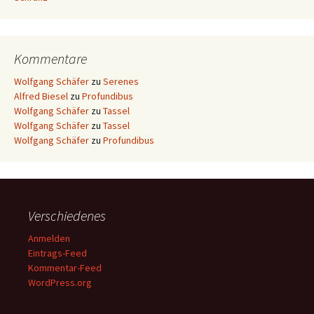
Kommentare
Wolfgang Schäfer
zu
Serenes
Alfred Biesel
zu
Profundibus
Wolfgang Schäfer
zu
Tassel
Wolfgang Schäfer
zu
Tassel
Wolfgang Schäfer
zu
Profundibus
Verschiedenes
Anmelden
Eintrags-Feed
Kommentar-Feed
WordPress.org