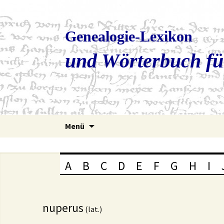
Genealogie-Lexikon
und Wörterbuch fü
Zum
Menü
Inhalt
springen
A
B
C
D
E
F
G
H
I
nuperus
(lat.)