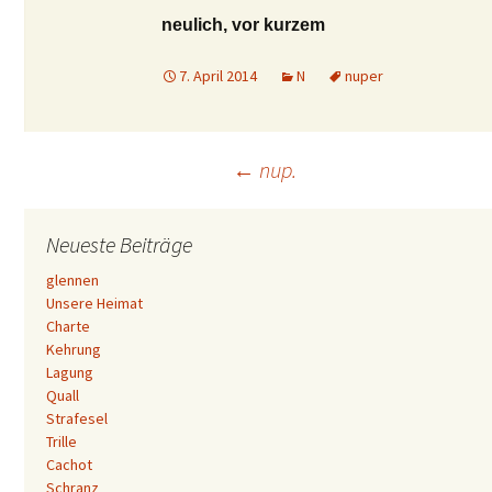
neulich, vor kurzem
7. April 2014
N
nuper
Beitrags-
←
nup.
Navigation
Neueste Beiträge
glennen
Unsere Heimat
Charte
Kehrung
Lagung
Quall
Strafesel
Trille
Cachot
Schranz