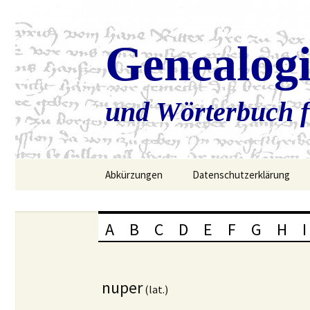
Genealog
und Wörterbuch f
Zum
Abkürzungen
Datenschutzerklärung
Inhalt
springen
A
B
C
D
E
F
G
H
I
nuper
(lat.)