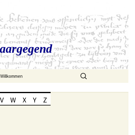
Saargegend
Suchen
Willkommen
nach:
V
W
X
Y
Z