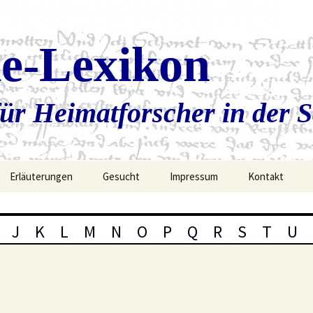
ie-Lexikon
ür Heimatforscher in der 
Erläuterungen
Gesucht
Impressum
Kontakt
J
K
L
M
N
O
P
Q
R
S
T
U