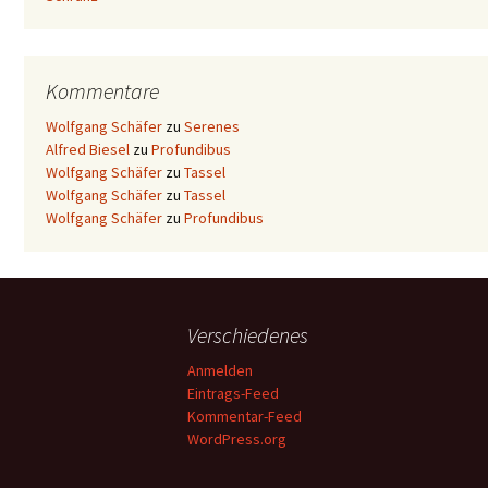
Kommentare
Wolfgang Schäfer
zu
Serenes
Alfred Biesel
zu
Profundibus
Wolfgang Schäfer
zu
Tassel
Wolfgang Schäfer
zu
Tassel
Wolfgang Schäfer
zu
Profundibus
Verschiedenes
Anmelden
Eintrags-Feed
Kommentar-Feed
WordPress.org