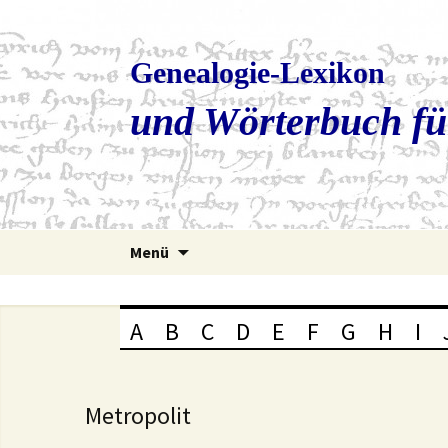
Genealogie-Lexikon
und Wörterbuch fü
Zum
Menü
Inhalt
springen
A
B
C
D
E
F
G
H
I
Metropolit