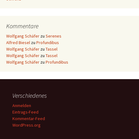
Kommentare
Wolfgang Schäfer
zu
Serenes
Alfred Biesel
zu
Profundibus
Wolfgang Schäfer
zu
Tassel
Wolfgang Schäfer
zu
Tassel
Wolfgang Schäfer
zu
Profundibus
Verschiedenes
Anmelden
Eintrags-Feed
Kommentar-Feed
WordPress.org