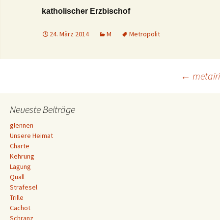
katholischer Erzbischof
24. März 2014
M
Metropolit
Beitrags-
←
metair
Navigation
Neueste Beiträge
glennen
Unsere Heimat
Charte
Kehrung
Lagung
Quall
Strafesel
Trille
Cachot
Schranz