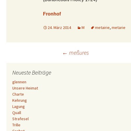
Fronhof
24. März 2014
M
metairie
,
metarie
Beitrags-
←
meßures
Navigation
Neueste Beiträge
glennen
Unsere Heimat
Charte
Kehrung
Lagung
Quall
Strafesel
Trille