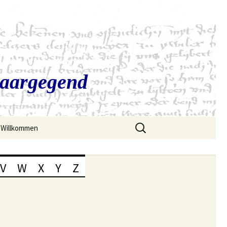
Saargegend
Suchen
Willkommen
nach:
V
W
X
Y
Z