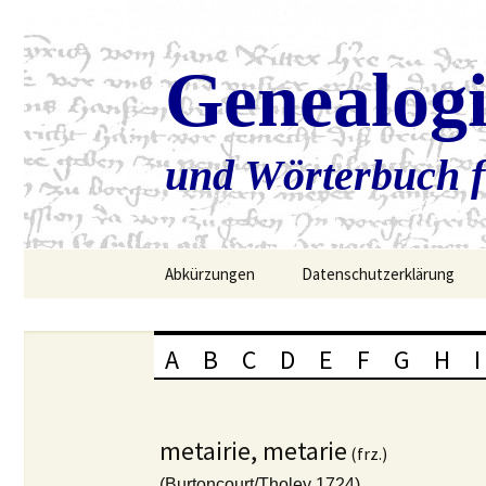
Genealog
und Wörterbuch f
Zum
Abkürzungen
Datenschutzerklärung
Inhalt
springen
A
B
C
D
E
F
G
H
I
metairie, metarie
(frz.)
(Burtoncourt/Tholey 1724)