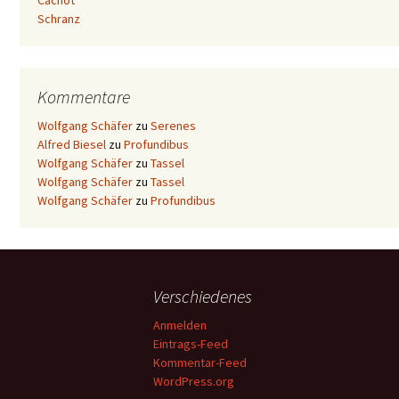
Cachot
Schranz
Kommentare
Wolfgang Schäfer
zu
Serenes
Alfred Biesel
zu
Profundibus
Wolfgang Schäfer
zu
Tassel
Wolfgang Schäfer
zu
Tassel
Wolfgang Schäfer
zu
Profundibus
Verschiedenes
Anmelden
Eintrags-Feed
Kommentar-Feed
WordPress.org