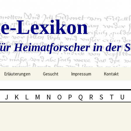
ie-Lexikon
ür Heimatforscher in der 
Erläuterungen
Gesucht
Impressum
Kontakt
J
K
L
M
N
O
P
Q
R
S
T
U