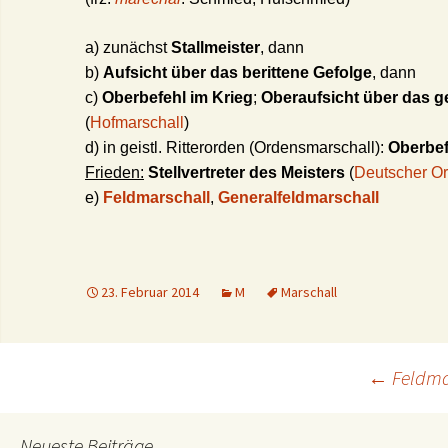
a) zunächst
Stallmeister
, dann
b)
Aufsicht über das berittene Gefolge
, dann
c)
Oberbefehl im Krieg
;
Oberaufsicht über das 
(
Hofmarschall
)
d) in geistl. Ritterorden (Ordensmarschall):
Oberbef
Frieden:
Stellvertreter des Meisters
(
Deutscher O
e)
Feldmarschall
,
Generalfeldmarschall
23. Februar 2014
M
Marschall
Beitrags-
←
Feldma
Neueste Beiträge