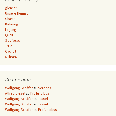
Navigation
glennen
Unsere Heimat
Charte
Kehrung
Lagung
Quall
Strafesel
Trille
Cachot
Schranz
Kommentare
Wolfgang Schäfer
zu
Serenes
Alfred Biesel
zu
Profundibus
Wolfgang Schäfer
zu
Tassel
Wolfgang Schäfer
zu
Tassel
Wolfgang Schäfer
zu
Profundibus