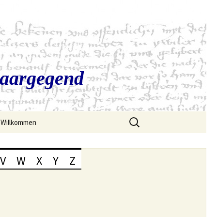
Saargegend
Suchen
Willkommen
nach:
V
W
X
Y
Z