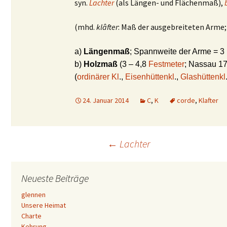
syn.
Lachter
(als Längen- und Flächenmaß),
(mhd.
klâfter
: Maß der ausgebreiteten Arme;
a)
Längenmaß
; Spannweite der Arme = 3
b)
Holzmaß
(3 – 4,8
Festmeter
; Nassau 17.
(
ordinärer Kl
.,
Eisenhüttenkl
.,
Glashüttenkl
24. Januar 2014
C
,
K
corde
,
Klafter
Beitrags-
←
Lachter
Navigation
Neueste Beiträge
glennen
Unsere Heimat
Charte
Kehrung