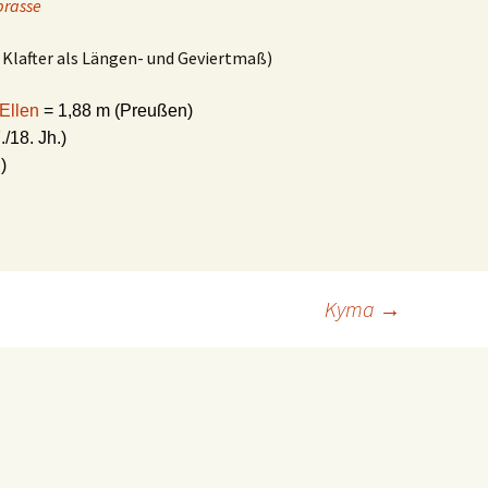
brasse
 Klafter als Längen- und Geviertmaß)
Ellen
= 1,88 m (Preußen)
/18. Jh.)
.)
Kyma
→