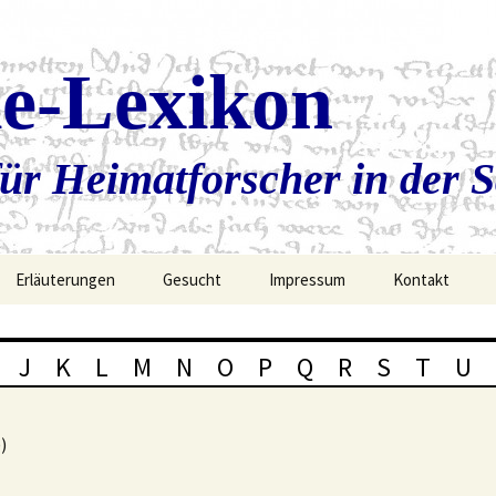
ie-Lexikon
ür Heimatforscher in der 
Erläuterungen
Gesucht
Impressum
Kontakt
J
K
L
M
N
O
P
Q
R
S
T
U
))