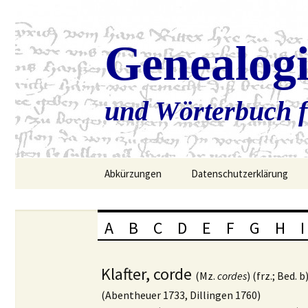
Genealog
und Wörterbuch f
Zum
Abkürzungen
Datenschutzerklärung
Inhalt
springen
A
B
C
D
E
F
G
H
I
Klafter,
corde
(Mz.
cordes
) (frz.; Bed. b
(Abentheuer 1733, Dillingen 1760)