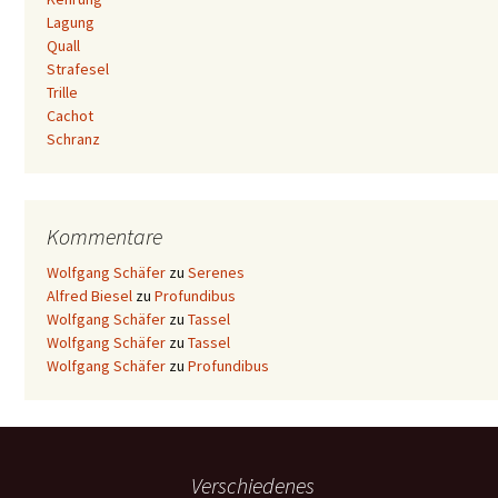
Lagung
Quall
Strafesel
Trille
Cachot
Schranz
Kommentare
Wolfgang Schäfer
zu
Serenes
Alfred Biesel
zu
Profundibus
Wolfgang Schäfer
zu
Tassel
Wolfgang Schäfer
zu
Tassel
Wolfgang Schäfer
zu
Profundibus
Verschiedenes