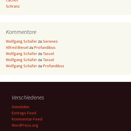
Cachot
Schranz
Kommentare
Wolfgang Schäfer
zu
Serenes
Alfred Biesel
zu
Profundibus
Wolfgang Schäfer
zu
Tassel
Wolfgang Schäfer
zu
Tassel
Wolfgang Schäfer
zu
Profundibus
Verschiedenes
Anmelden
Eintrags-Feed
Kommentar-Feed
WordPress.org