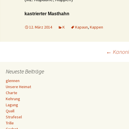
kastrierter Masthahn
12. März 2014
K
Kapaun
,
Kappen
Beitrags-
←
Kanoni
Navigation
Neueste Beiträge
glennen
Unsere Heimat
Charte
Kehrung
Lagung
Quall
Strafesel
Trille