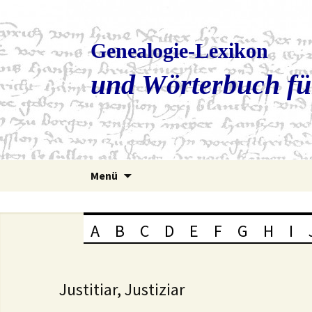
Genealogie-Lexikon
und Wörterbuch fü
Zum
Menü
Inhalt
springen
A
B
C
D
E
F
G
H
I
Justitiar, Justiziar