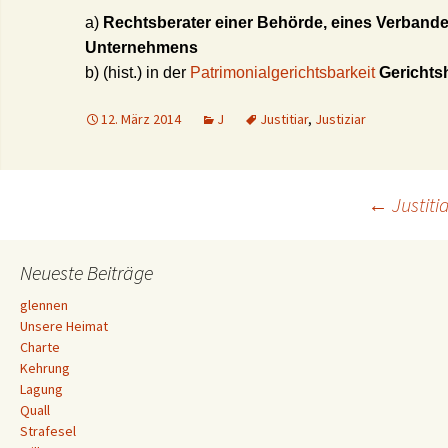
a)
Rechtsberater einer Behörde, eines Verbande
Unternehmens
b) (hist.) in der
Patrimonialgerichtsbarkeit
Gerichts
12. März 2014
J
Justitiar
,
Justiziar
Beitrags-
←
Justitia
Navigation
Neueste Beiträge
glennen
Unsere Heimat
Charte
Kehrung
Lagung
Quall
Strafesel