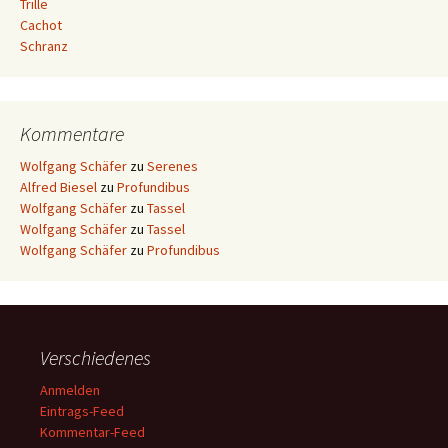
Trille
Cachot
Schranz
Kommentare
Wolfgang Schäfer
zu
Serenes
Alfred Biesel
zu
Profundibus
Wolfgang Schäfer
zu
Tassel
Wolfgang Schäfer
zu
Tassel
Wolfgang Schäfer
zu
Profundibus
Verschiedenes
Anmelden
Eintrags-Feed
Kommentar-Feed