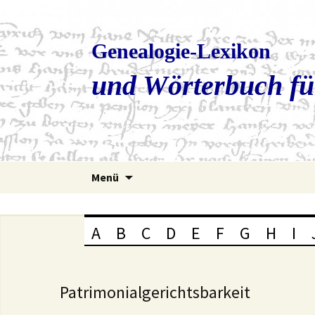
Genealogie-Lexikon
und Wörterbuch fü
Zum
Menü
Inhalt
springen
A
B
C
D
E
F
G
H
I
Patrimonialgerichtsbarkeit