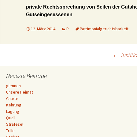
private Rechtssprechung von Seiten der Gutshe
Gutseingesessenen
12. März 2014
P
Patrimonialgerichtsbarkeit
Beitrags-
←
Justiti
Navigation
Neueste Beiträge
glennen
Unsere Heimat
Charte
Kehrung
Lagung
Quall
Strafesel
Trille