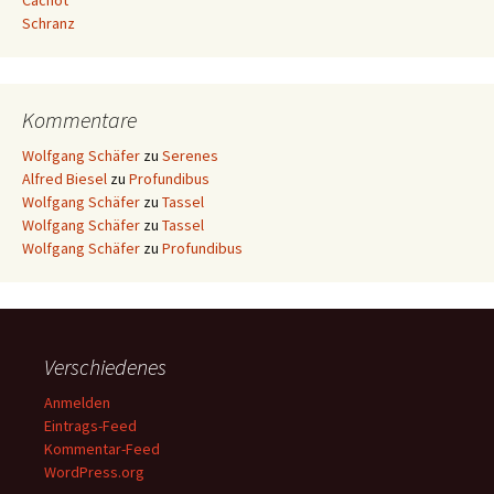
Cachot
Schranz
Kommentare
Wolfgang Schäfer
zu
Serenes
Alfred Biesel
zu
Profundibus
Wolfgang Schäfer
zu
Tassel
Wolfgang Schäfer
zu
Tassel
Wolfgang Schäfer
zu
Profundibus
Verschiedenes
Anmelden
Eintrags-Feed
Kommentar-Feed
WordPress.org