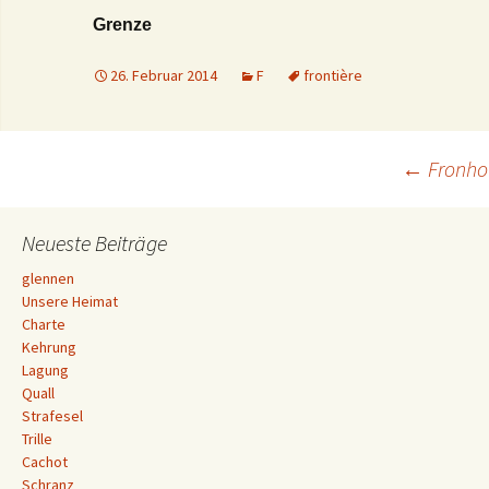
Grenze
26. Februar 2014
F
frontière
Beitrags-
←
Fronho
Navigation
Neueste Beiträge
glennen
Unsere Heimat
Charte
Kehrung
Lagung
Quall
Strafesel
Trille
Cachot
Schranz