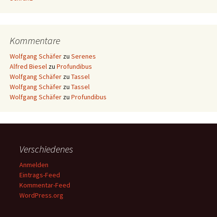
Kommentare
Wolfgang Schäfer
zu
Serenes
Alfred Biesel
zu
Profundibus
Wolfgang Schäfer
zu
Tassel
Wolfgang Schäfer
zu
Tassel
Wolfgang Schäfer
zu
Profundibus
Verschiedenes
Anmelden
Eintrags-Feed
Kommentar-Feed
WordPress.org