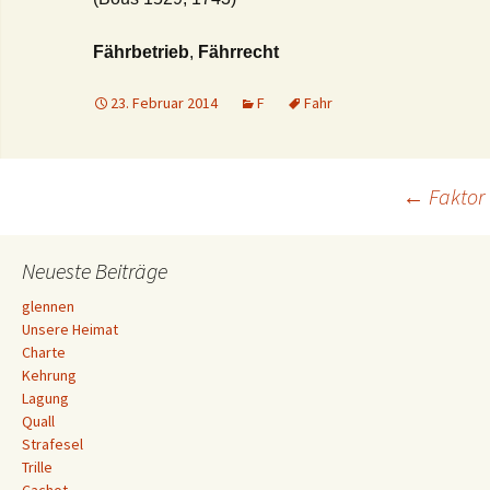
Fährbetrieb
,
Fährrecht
23. Februar 2014
F
Fahr
Beitrags-
←
Faktor
Navigation
Neueste Beiträge
glennen
Unsere Heimat
Charte
Kehrung
Lagung
Quall
Strafesel
Trille