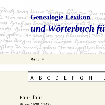
Genealogie-Lexikon
und Wörterbuch fü
Zum
Menü
Inhalt
springen
A
B
C
D
E
F
G
H
I
Fahr, fahr
(Bous 1529, 1743)