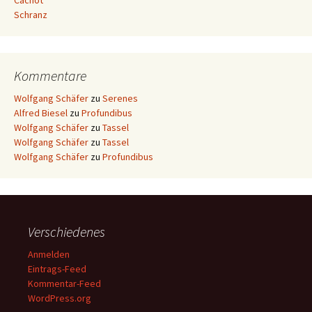
Cachot
Schranz
Kommentare
Wolfgang Schäfer
zu
Serenes
Alfred Biesel
zu
Profundibus
Wolfgang Schäfer
zu
Tassel
Wolfgang Schäfer
zu
Tassel
Wolfgang Schäfer
zu
Profundibus
Verschiedenes
Anmelden
Eintrags-Feed
Kommentar-Feed
WordPress.org