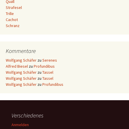
Quall
Strafesel
Trille
Cachot
Schranz
Kommentare
Wolfgang Schäfer
zu
Serenes
Alfred Biesel
zu
Profundibus
Wolfgang Schäfer
zu
Tassel
Wolfgang Schäfer
zu
Tassel
Wolfgang Schäfer
zu
Profundibus
Verschiedenes
Anmelden