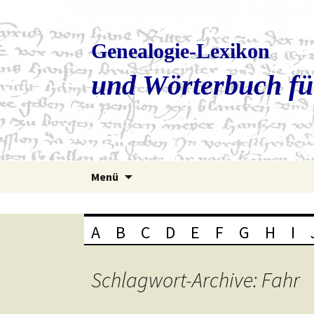
Genealogie-Lexikon
und Wörterbuch fü
Zum
Menü
Inhalt
springen
A
B
C
D
E
F
G
H
I
Schlagwort-Archive: Fahr